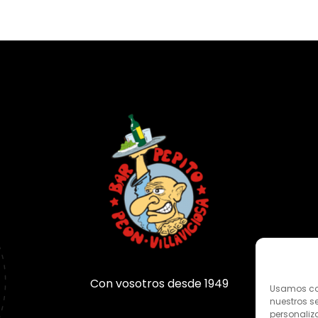
Con vosotros desde 1949
Usamos coo
nuestros se
personaliza