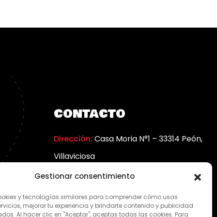
CONTACTO
Dirección:
Casa Moria N°1 – 33314 Peón,
Villaviciosa
Teléfono:
985 89 41 18 | 629 81 64 66
Gestionar consentimiento
kies y tecnologías similares para comprender cómo usas
rvicios, mejorar tu experiencia y brindarte contenido y publicidad
dos. Al hacer clic en "Aceptar", aceptas todas las cookies. Para