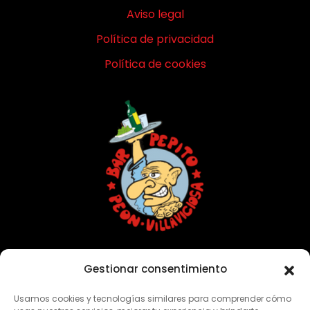
Aviso legal
Política de privacidad
Política de cookies
Con vosotros desde 1949
Gestionar consentimiento
Usamos cookies y tecnologías similares para comprender cómo
CONTACTO