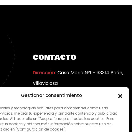
CONTACTO
Dirección:
Casa Moria N°1 – 33314 Peón,
Villaviciosa
Teléfono:
985 89 41 18 | 629 81 64 66
Gestionar consentimiento
kies y tecnologías similares para comprender cómo usas
rvicios, mejorar tu experiencia y brindarte contenido y publicidad
dos. Al hacer clic en "Aceptar", aceptas todas las cookies. Para
r tus cookies y obtener más información sobre nuestro uso de
z clic en "Configuración de cookies".