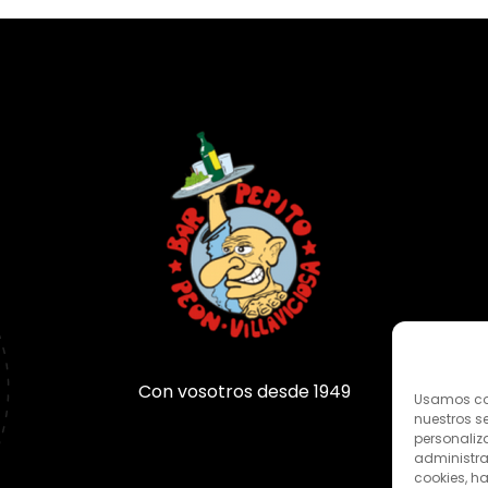
Con vosotros desde 1949
Usamos coo
nuestros se
personaliza
administra
cookies, ha