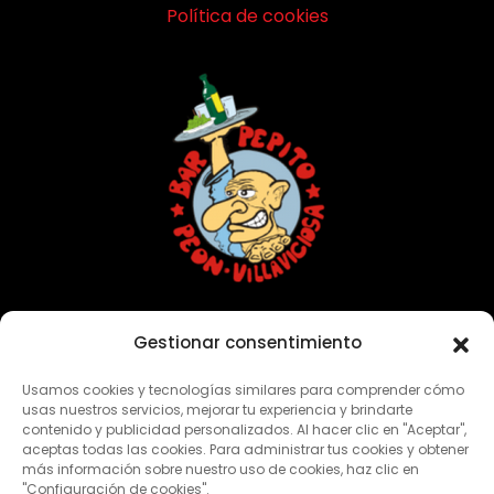
Política de cookies
Con vosotros desde 1949
Gestionar consentimiento
Usamos cookies y tecnologías similares para comprender cómo
CONTACTO
usas nuestros servicios, mejorar tu experiencia y brindarte
contenido y publicidad personalizados. Al hacer clic en "Aceptar",
aceptas todas las cookies. Para administrar tus cookies y obtener
Dirección:
Casa Moria N°1 – 33314 Peón, Villaviciosa
más información sobre nuestro uso de cookies, haz clic en
"Configuración de cookies".