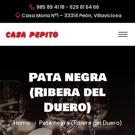
985 89 41 18 - 629 81 64 66
Casa Moria N°1 – 33314 Peón, Villaviciosa
Pata negra
(Ribera del
Duero)
Home
Pata negra (Ribera del Duero)