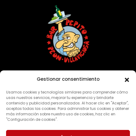
Con vosotros desde 1949
Gestionar consentimiento
Usamos cookies y tecnologías similares para comprender cómo
CONTACTO
usas nuestros servicios, mejorar tu experiencia y brindarte
contenido y publicidad personalizados. Al hacer clic en "Aceptar",
aceptas todas las cookies. Para administrar tus cookies y obtener
Dirección:
Casa Moria N°1 – 33314 Peón, Villaviciosa
más información sobre nuestro uso de cookies, haz clic en
"Configuración de cookies".
Teléfono:
985 89 41 18 | 629 81 64 66