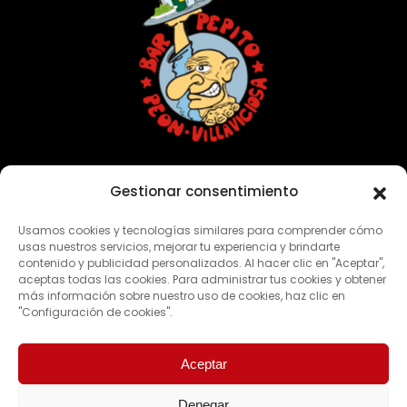
Con vosotros desde 1949
Gestionar consentimiento
Usamos cookies y tecnologías similares para comprender cómo
CONTACTO
usas nuestros servicios, mejorar tu experiencia y brindarte
contenido y publicidad personalizados. Al hacer clic en "Aceptar",
aceptas todas las cookies. Para administrar tus cookies y obtener
Dirección:
Casa Moria N°1 – 33314 Peón, Villaviciosa
más información sobre nuestro uso de cookies, haz clic en
"Configuración de cookies".
Teléfono:
985 89 41 18 | 629 81 64 66
Aceptar
Denegar